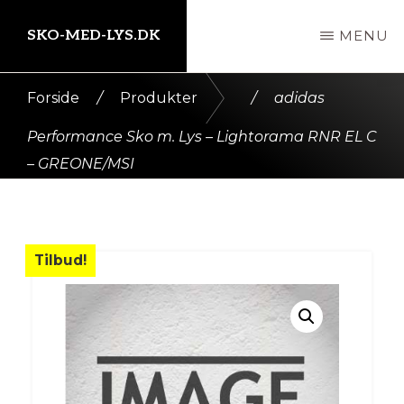
Skip
SKO-MED-LYS.DK
MENU
til
indhold
Kort
Forside
/
Produkter
/
adidas
intro
Performance Sko m. Lys – Lightorama RNR EL C
her
– GREONE/MSI
Tilbud!