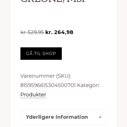
Den
Den
kr.
529,95
kr.
264,98
oprindelige
aktuelle
pris
pris
GÅ TIL SHOP
var:
er:
kr. 529,95.
kr. 264,98.
Varenummer (SKU):
8159596615304500701
Kategori:
Produkter
Yderligere information