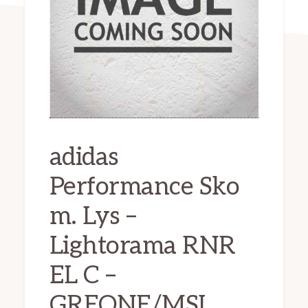
adidas
Performance Sko
m. Lys –
Lightorama RNR
EL C –
GREONE/MSI