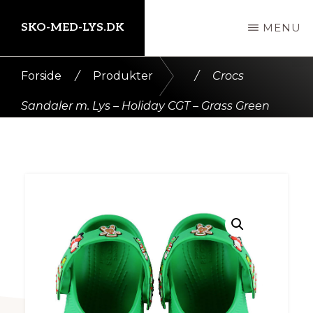
Skip
SKO-MED-LYS.DK
MENU
til
indhold
Kort
Forside
/
Produkter
/
Crocs
intro
Sandaler m. Lys – Holiday CGT – Grass Green
her