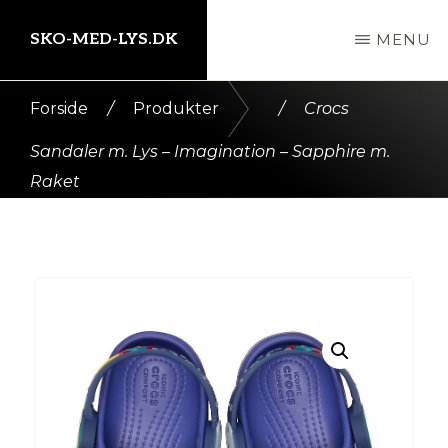
Skip
SKO-MED-LYS.DK
MENU
til
indhold
Kort
Forside
/
Produkter
/
Crocs
intro
Sandaler m. Lys – Imagination – Sapphire m.
her
Raket