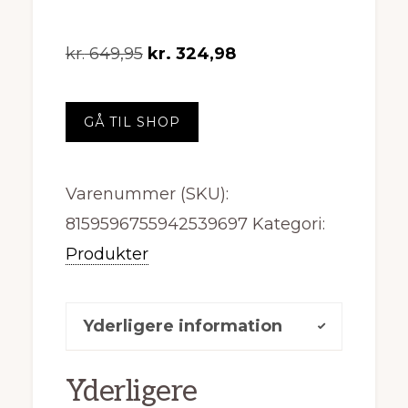
Den
Den
kr.
649,95
kr.
324,98
oprindelige
aktuelle
pris
pris
GÅ TIL SHOP
var:
er:
kr. 649,95.
kr. 324,98.
Varenummer (SKU):
8159596755942539697
Kategori:
Produkter
Yderligere information
Yderligere