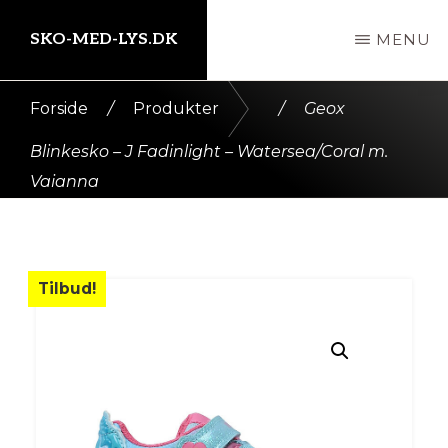
Skip
SKO-MED-LYS.DK
MENU
til
indhold
Kort
Forside
/
Produkter
/
Geox
intro
Blinkesko – J Fadinlight – Watersea/Coral m.
her
Vaianna
Tilbud!