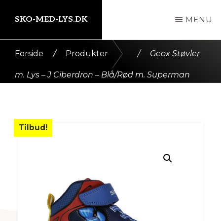
Skip
SKO-MED-LYS.DK
MENU
til
indhold
Kort
Forside
/
Produkter
/
Geox Støvler
intro
m. Lys – J Ciberdron – Blå/Rød m. Superman
her
Tilbud!