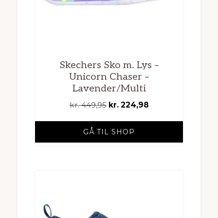
Skechers Sko m. Lys –
Unicorn Chaser –
Lavender/Multi
Den
Den
kr.
449,95
kr.
224,98
oprindelige
aktuelle
pris
pris
GÅ TIL SHOP
var:
er:
kr. 449,95.
kr. 224,98.