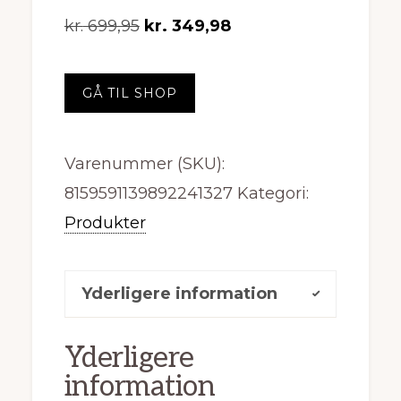
Den
Den
kr.
699,95
kr.
349,98
oprindelige
aktuelle
pris
pris
GÅ TIL SHOP
var:
er:
kr. 699,95.
kr. 349,98.
Varenummer (SKU):
8159591139892241327
Kategori:
Produkter
Yderligere information
Yderligere
information