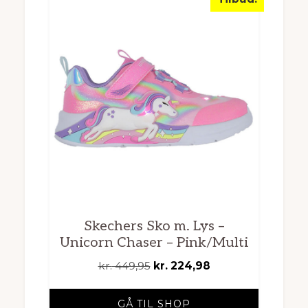
Skechers Sko m. Lys –
Unicorn Chaser – Pink/Multi
Den
Den
kr.
449,95
kr.
224,98
oprindelige
aktuelle
pris
pris
GÅ TIL SHOP