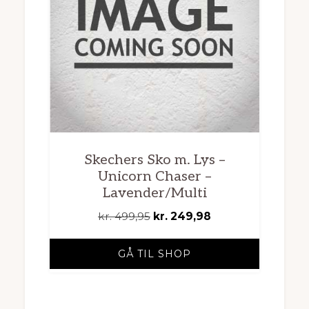
Skechers Sko m. Lys –
Unicorn Chaser –
Lavender/Multi
Den
Den
kr.
499,95
kr.
249,98
oprindelige
aktuelle
pris
pris
GÅ TIL SHOP
var:
er:
kr. 499,95.
kr. 249,98.