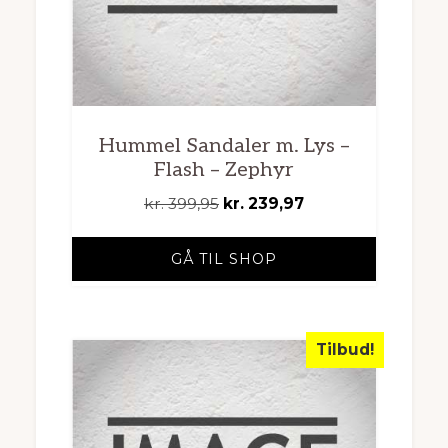
Hummel Sandaler m. Lys –
Flash – Zephyr
Den
Den
kr.
399,95
kr.
239,97
oprindelige
aktuelle
pris
pris
GÅ TIL SHOP
var:
er:
kr. 399,95.
kr. 239,97.
Tilbud!