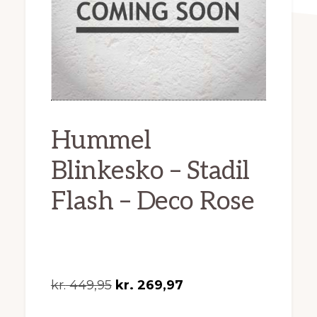
Hummel
Blinkesko – Stadil
Flash – Deco Rose
Den
Den
kr.
449,95
kr.
269,97
oprindelige
aktuelle