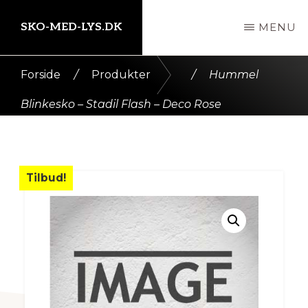
Skip
SKO-MED-LYS.DK
MENU
til
indhold
Kort
Forside
/
Produkter
/
Hummel
intro
Blinkesko – Stadil Flash – Deco Rose
her
Tilbud!