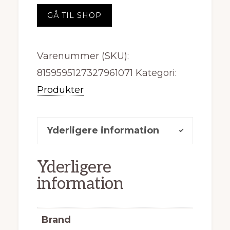
pris
pris
GÅ TIL SHOP
var:
er:
kr. 449,95.
kr. 269,97.
Varenummer (SKU):
8159595127327961071
Kategori:
Produkter
Yderligere information
Yderligere
information
Brand