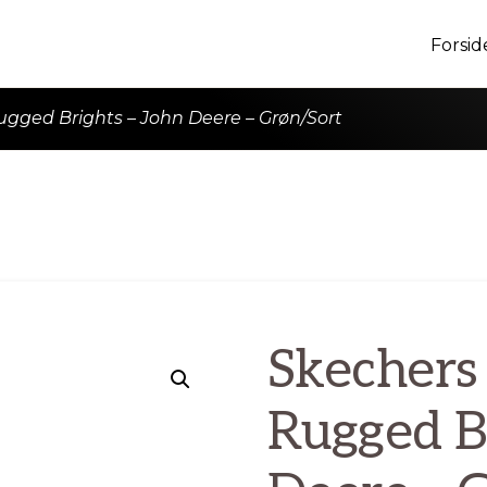
Forsid
ugged Brights – John Deere – Grøn/Sort
Skechers 
Rugged Br