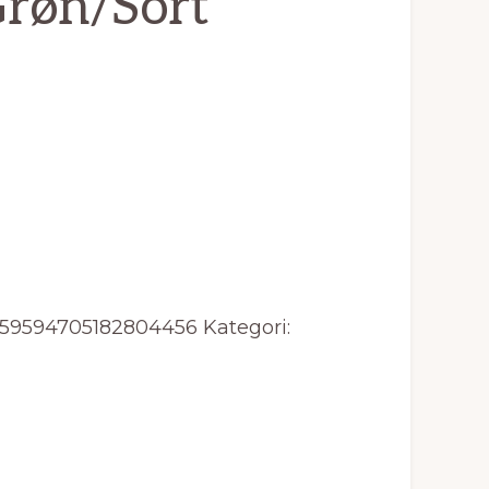
Grøn/Sort
159594705182804456
Kategori: