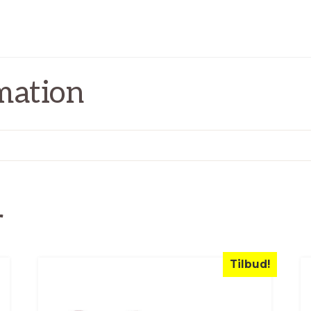
mation
r
Tilbud!