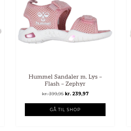
Hummel Sandaler m. Lys –
Flash – Zephyr
Den
Den
kr.
399,95
kr.
239,97
oprindelige
aktuelle
pris
pris
GÅ TIL SHOP
var:
er:
kr. 399,95.
kr. 239,97.