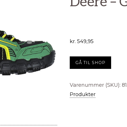
Deere – 
kr.
549,95
GÅ TIL SHOP
Varenummer (SKU):
8
Produkter