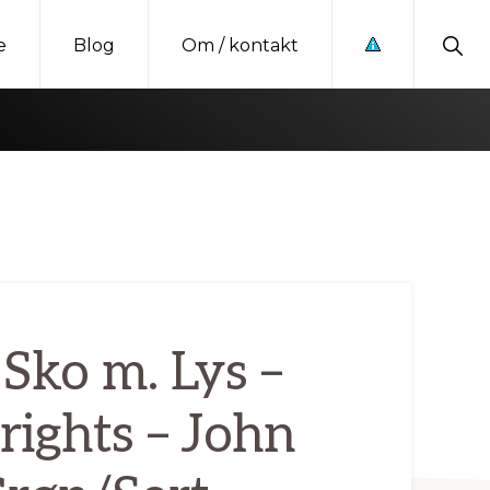
Sho
e
Blog
Om / kontakt
Sear
Sko m. Lys –
ights – John