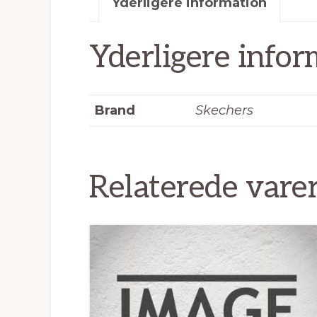
Yderligere information
Yderligere infor
Brand
Skechers
Relaterede vare