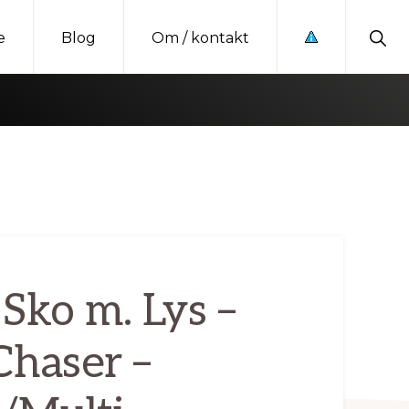
Sho
e
Blog
Om / kontakt
Sear
Sko m. Lys –
Chaser –