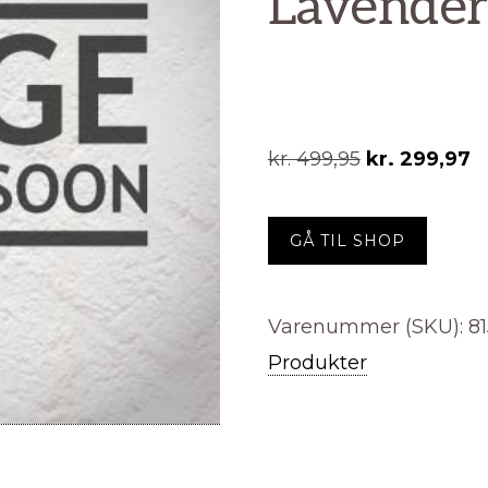
Lavender
Den
D
kr.
499,95
kr.
299,97
oprindelige
a
pris
pr
GÅ TIL SHOP
var:
er
kr. 499,95.
kr
Varenummer (SKU):
8
Produkter