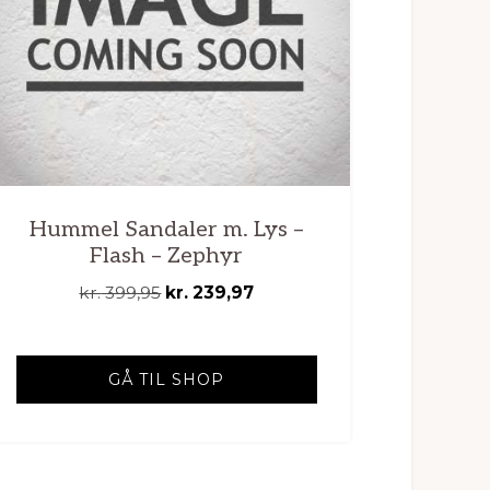
Hummel Sandaler m. Lys –
Flash – Zephyr
Den
Den
kr.
399,95
kr.
239,97
oprindelige
aktuelle
pris
pris
var:
er:
GÅ TIL SHOP
kr. 399,95.
kr. 239,97.