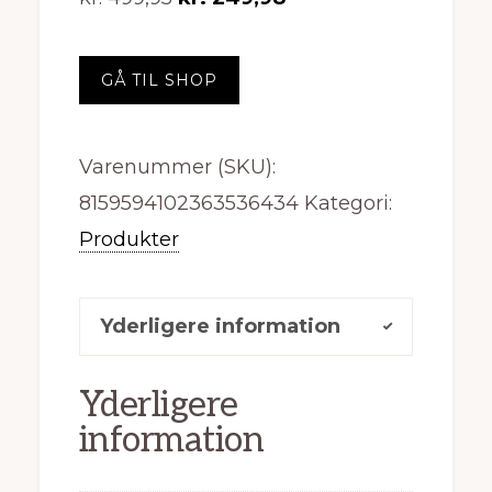
oprindelige
aktuelle
pris
pris
GÅ TIL SHOP
var:
er:
kr. 499,95.
kr. 249,98.
Varenummer (SKU):
8159594102363536434
Kategori:
Produkter
Yderligere information
Yderligere
information