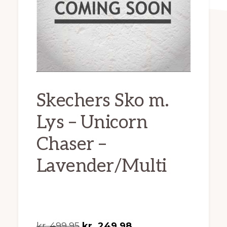
Skechers Sko m.
Lys – Unicorn
Chaser –
Lavender/Multi
Den
Den
kr.
499,95
kr.
249,98