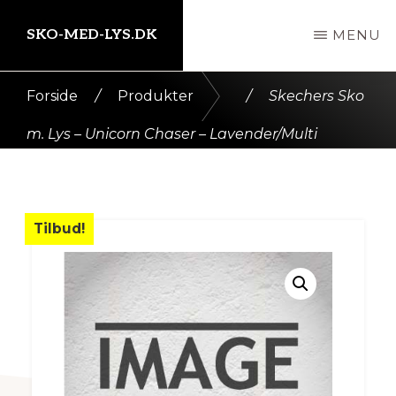
Skip
SKO-MED-LYS.DK
MENU
til
indhold
Kort
Forside
/
Produkter
/
Skechers Sko
intro
m. Lys – Unicorn Chaser – Lavender/Multi
her
Tilbud!