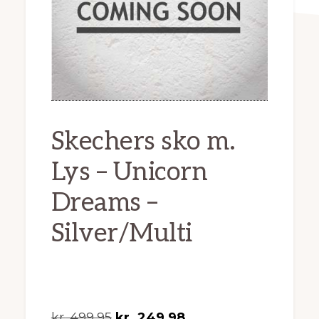
Skechers sko m.
Lys – Unicorn
Dreams –
Silver/Multi
Den
Den
kr.
499,95
kr.
249,98