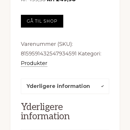
oprindelige
aktuelle
pris
pris
GÅ TIL SHOP
var:
er:
kr. 499,95.
kr. 249,98.
Varenummer (SKU):
8159591432547934591
Kategori:
Produkter
Yderligere information
Yderligere
information