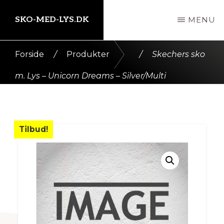
Skip
SKO-MED-LYS.DK
MENU
til
indhold
Kort
Forside
/
Produkter
/
Skechers sko
intro
m. Lys – Unicorn Dreams – Silver/Multi
her
Tilbud!